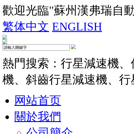
歡迎光臨"蘇州漢弗瑞自
繁体中文
ENGLISH
熱門搜索：行星減速機、
機、斜齒行星減速機、行
网站首页
關於我們
公司簡介