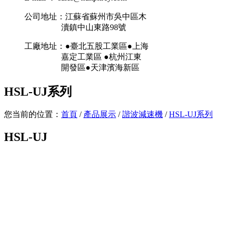
公司地址：江蘇省蘇州市吳中區木
瀆鎮中山東路98號
工廠地址：●臺北五股工業區●上海
嘉定工業區 ●杭州江東
開發區●天津濱海新區
HSL-UJ系列
您当前的位置：
首頁
/
產品展示
/
諧波減速機
/
HSL-UJ系列
HSL-UJ