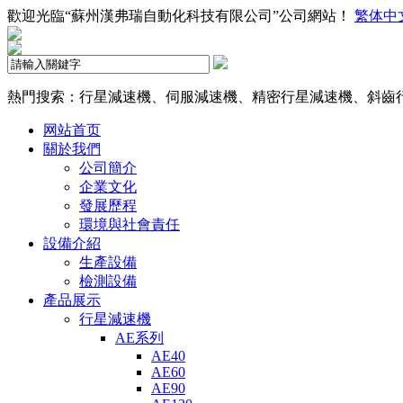
歡迎光臨“蘇州漢弗瑞自動化科技有限公司”公司網站！
繁体中
熱門搜索：行星減速機、伺服減速機、精密行星減速機、斜齒
网站首页
關於我們
公司簡介
企業文化
發展歷程
環境與社會責任
設備介紹
生產設備
檢測設備
產品展示
行星減速機
AE系列
AE40
AE60
AE90