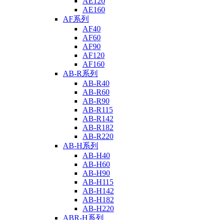
AE120
AE160
AF系列
AF40
AF60
AF90
AF120
AF160
AB-R系列
AB-R40
AB-R60
AB-R90
AB-R115
AB-R142
AB-R182
AB-R220
AB-H系列
AB-H40
AB-H60
AB-H90
AB-H115
AB-H142
AB-H182
AB-H220
ABR-H系列