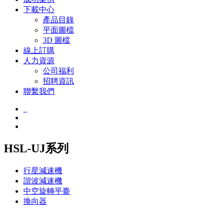
下載中心
產品目錄
平面圖檔
3D 圖檔
線上訂購
人力資源
公司福利
招聘資訊
聯繫我們
HSL-UJ系列
行星減速機
諧波減速機
中空旋轉平臺
換向器