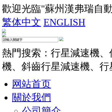
歡迎光臨"蘇州漢弗瑞自
繁体中文
ENGLISH
熱門搜索：行星減速機、
機、斜齒行星減速機、行
网站首页
關於我們
公司簡介